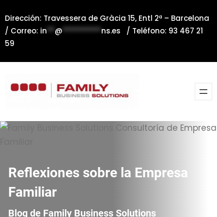
Saltar
Dirección: Travessera de Gràcia 15, Entl 2ª – Barcelona
al
/ Correo:
in
**
@
**********
ns.es
/ Teléfono: 93 467 21
contenido
59
Reflexiones sobre la Empresa
Familiar
Blog de Family Business Solutions