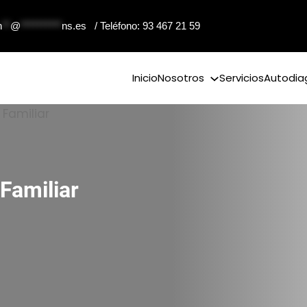
n
**
@
**********
ns.es
/ Teléfono: 93 467 21 59
Inicio
Nosotros
Servicios
Autodia
Familiar