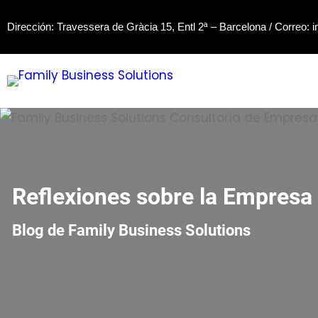
Saltar
Dirección: Travessera de Gràcia 15, Entl 2ª – Barcelona / Correo:
i
al
contenido
Reflexiones sobre la Empresa 
Blog de Family Business Solutions