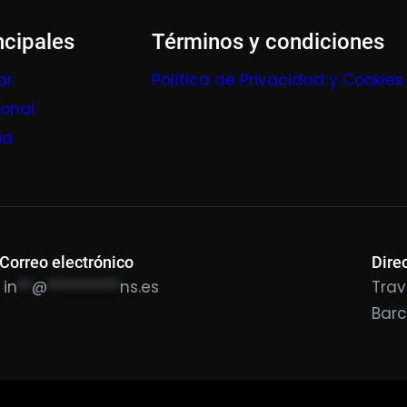
ncipales
Términos y condiciones
ar
Política de Privacidad y Cookies
ional
ia
Correo electrónico
Dire
in
**
@
**********
ns.es
Trav
Bar