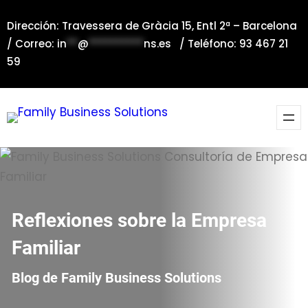
Saltar
Dirección: Travessera de Gràcia 15, Entl 2ª – Barcelona
al
/ Correo:
in
**
@
**********
ns.es
/ Teléfono: 93 467 21
contenido
59
Reflexiones sobre la Empresa
Familiar
Blog de Family Business Solutions