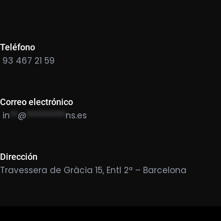
Teléfono
93 467 21 59
Correo electrónico
in
**
@
**********
ns.es
Dirección
Travessera de Gràcia 15, Entl 2ª – Barcelona