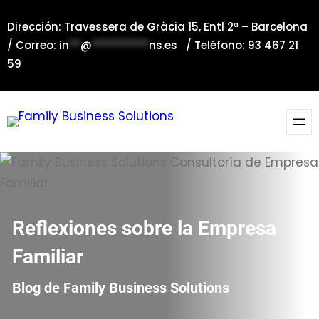
Saltar
Dirección: Travessera de Gràcia 15, Entl 2ª – Barcelona
al
/ Correo:
in
**
@
**********
ns.es
/ Teléfono: 93 467 21
contenido
59
Reflexiones sobre la Empresa
Familiar
Blog de Family Business Solutions