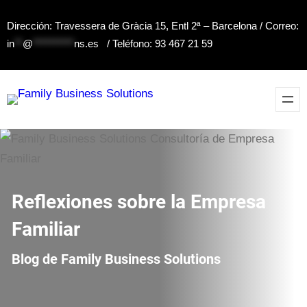
Saltar
Dirección: Travessera de Gràcia 15, Entl 2ª – Barcelona / Correo:
al
in
**
@
**********
ns.es
/ Teléfono: 93 467 21 59
contenido
Reflexiones sobre la Empresa
Familiar
Blog de Family Business Solutions