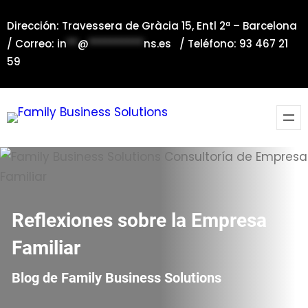
Saltar
Dirección: Travessera de Gràcia 15, Entl 2ª – Barcelona
al
/ Correo:
in
**
@
**********
ns.es
/ Teléfono: 93 467 21
contenido
59
Reflexiones sobre la Empresa
Familiar
Blog de Family Business Solutions