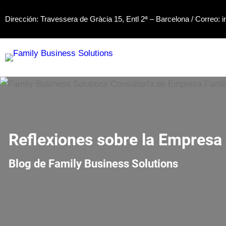
Saltar
Dirección: Travessera de Gràcia 15, Entl 2ª – Barcelona / Correo:
i
al
contenido
Reflexiones sobre la Empresa 
Blog de Family Business Solutions