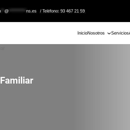
n
**
@
**********
ns.es
/ Teléfono: 93 467 21 59
Inicio
Nosotros
Servicios
Familiar