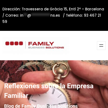
Saltar
Dirección: Travessera de Gràcia 15, Entl 2ª – Barcelona
al
/ Correo:
in
**
@
**********
ns.es
/ Teléfono: 93 467 21
contenido
59
Reflexiones sobre la Empresa
Familiar
Blog de Family Business Solutions