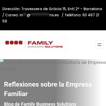
Saltar
Dirección: Travessera de Gràcia 15, Entl 2ª – Barcelona
al
/ Correo:
in
**
@
**********
ns.es
/ Teléfono: 93 467 21
contenido
59
Reflexiones sobre la Empresa
Familiar
Blog de Family Business Solutions