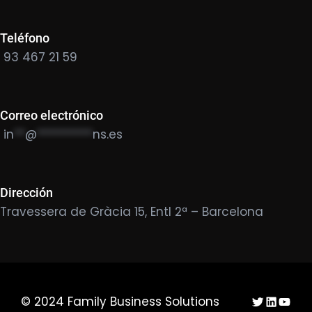
Teléfono
93 467 21 59
Correo electrónico
in
**
@
**********
ns.es
Dirección
Travessera de Gràcia 15, Entl 2ª – Barcelona
Twitter
LinkedIn
YouTu
© 2024 Family Business Solutions