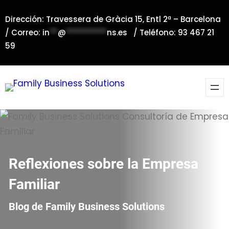
Saltar
Dirección: Travessera de Gràcia 15, Entl 2ª – Barcelona
al
/ Correo:
in
**
@
**********
ns.es
/ Teléfono: 93 467 21
contenido
59
Reflexiones sobre la Empresa
Familiar
Blog de Family Business Solutions