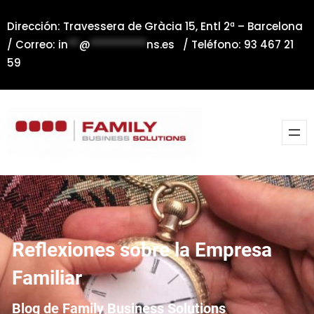
Saltar
Dirección: Travessera de Gràcia 15, Entl 2ª – Barcelona
al
/ Correo:
in
**
@
**********
ns.es
/ Teléfono: 93 467 21
contenido
59
Reflexiones sobre la Empresa
Familiar
Blog de Family Business Solutions