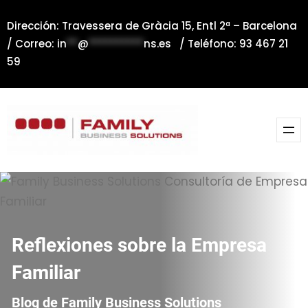
Saltar
Dirección: Travessera de Gràcia 15, Entl 2ª – Barcelona
al
/ Correo:
in
**
@
**********
ns.es
/ Teléfono: 93 467 21
contenido
59
Reflexiones sobre la Empresa
Familiar
Blog de Family Business Solutions