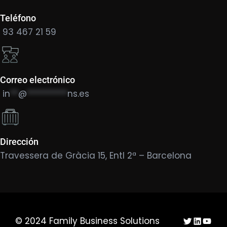
Teléfono
93 467 21 59
Correo electrónico
in
**
@
**********
ns.es
Dirección
Travessera de Gràcia 15, Entl 2ª – Barcelona
Twitter
LinkedIn
YouTu
© 2024 Family Business Solutions