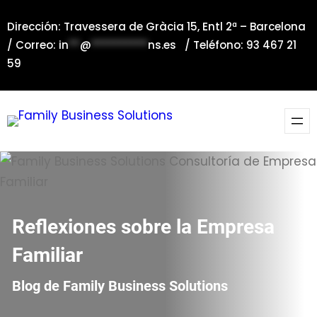
Saltar
Dirección: Travessera de Gràcia 15, Entl 2ª – Barcelona
al
/ Correo:
in
**
@
**********
ns.es
/ Teléfono: 93 467 21
contenido
59
Reflexiones sobre la Empresa
Familiar
Blog de Family Business Solutions