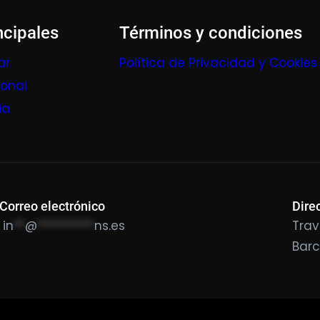
ncipales
Términos y condiciones
ar
Política de Privacidad y Cookies
ional
ia
Correo electrónico
Dire
in
**
@
**********
ns.es
Trav
Bar