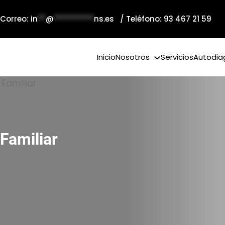
 Correo:
in
**
@
**********
ns.es
/ Teléfono: 93 467 21 59
Inicio
Nosotros
Servicios
Autodia
Familiar