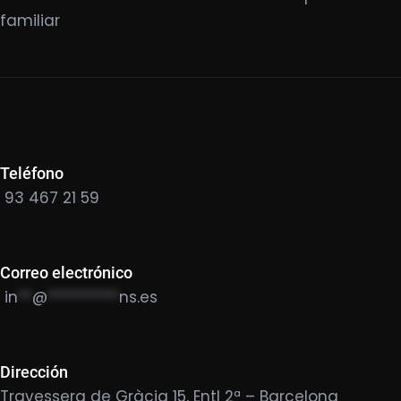
familiar
Teléfono
93 467 21 59
Correo electrónico
in
**
@
**********
ns.es
Dirección
Travessera de Gràcia 15, Entl 2ª – Barcelona