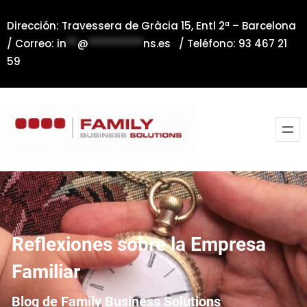
Saltar
Dirección: Travessera de Gràcia 15, Entl 2ª – Barcelona
al
/ Correo:
in
**
@
**********
ns.es
/ Teléfono: 93 467 21
contenido
59
Reflexiones sobre la Empresa
Familiar
Blog de Family Business Solutions