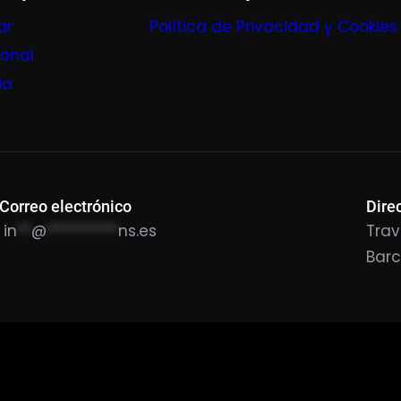
ar
Política de Privacidad y Cookies
ional
ia
Correo electrónico
Dire
in
**
@
**********
ns.es
Trav
Bar