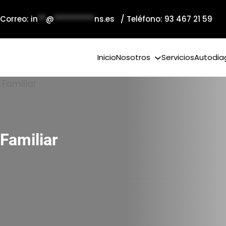
 Correo:
in
**
@
**********
ns.es
/ Teléfono: 93 467 21 59
Inicio
Nosotros
Servicios
Autodia
Familiar