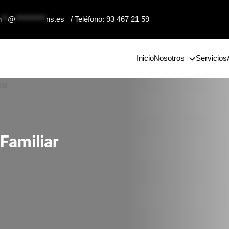
n
**
@
**********
ns.es
/ Teléfono: 93 467 21 59
Inicio
Nosotros
Servicios
Familiar