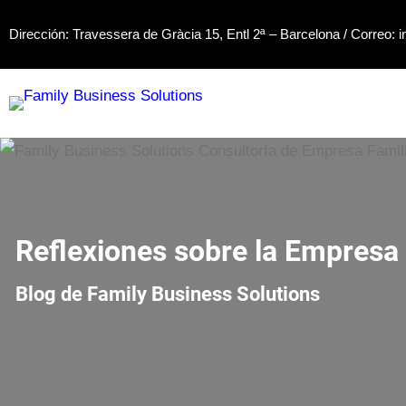
Saltar
Dirección: Travessera de Gràcia 15, Entl 2ª – Barcelona / Correo:
i
al
contenido
Reflexiones sobre la Empresa 
Blog de Family Business Solutions