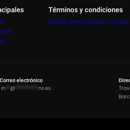
ncipales
Términos y condiciones
ar
Política de Privacidad y Cookies
ional
ia
Correo electrónico
Dire
in
**
@
**********
ns.es
Trav
Bar