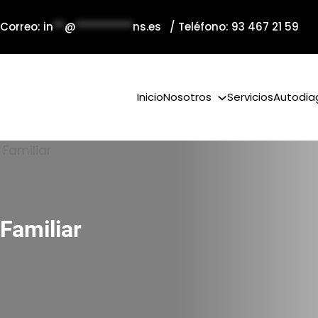
 Correo:
in
**
@
**********
ns.es
/ Teléfono: 93 467 21 59
Inicio
Nosotros
Servicios
Autodia
Familiar