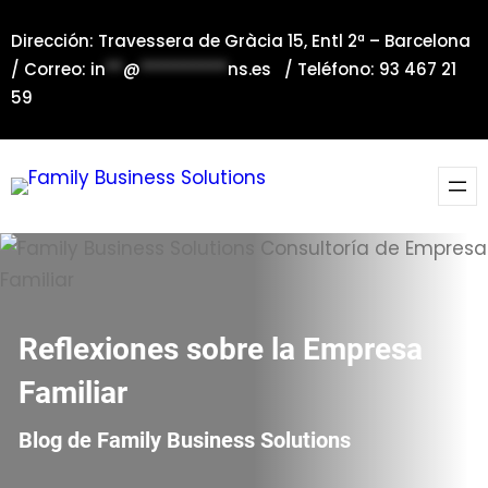
Saltar
Dirección: Travessera de Gràcia 15, Entl 2ª – Barcelona
al
/ Correo:
in
**
@
**********
ns.es
/ Teléfono: 93 467 21
contenido
59
Reflexiones sobre la Empresa
Familiar
Blog de Family Business Solutions