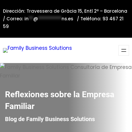
Saltar
Dirección: Travessera de Gràcia 15, Entl 2ª – Barcelona
al
/ Correo:
in
**
@
**********
ns.es
/ Teléfono: 93 467 21
contenido
59
Reflexiones sobre la Empresa
Familiar
Blog de Family Business Solutions