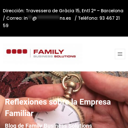
Saltar
Dirección: Travessera de Gràcia 15, Entl 2ª – Barcelona
al
/ Correo:
in
**
@
**********
ns.es
/ Teléfono: 93 467 21
contenido
59
Reflexiones sobre la Empresa
Familiar
Blog de Family Business Solutions