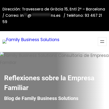
Saltar
Dirección: Travessera de Gràcia 15, Entl 2ª – Barcelona
al
/ Correo:
in
**
@
**********
ns.es
/ Teléfono: 93 467 21
contenido
59
Reflexiones sobre la Empresa
Familiar
Blog de Family Business Solutions