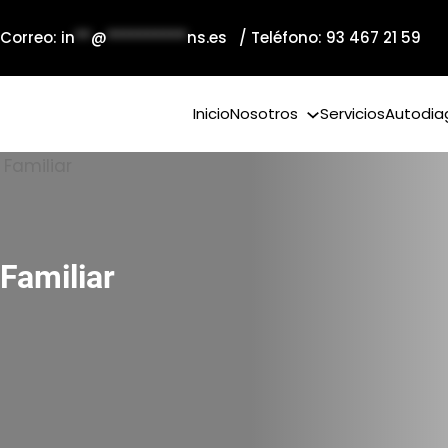
 Correo:
in
**
@
**********
ns.es
/ Teléfono: 93 467 21 59
Inicio
Nosotros
Servicios
Autodia
Familiar