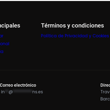
ncipales
Términos y condiciones
ar
Política de Privacidad y Cookies
ional
ia
Correo electrónico
Dire
in
**
@
**********
ns.es
Trav
Bar