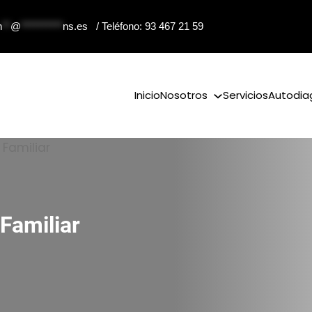
n
**
@
**********
ns.es
/ Teléfono: 93 467 21 59
Inicio
Nosotros
Servicios
Autodia
Familiar