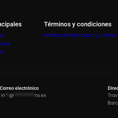
ncipales
Términos y condiciones
ar
Política de Privacidad y Cookies
ional
ia
Correo electrónico
Dire
in
**
@
**********
ns.es
Trav
Bar