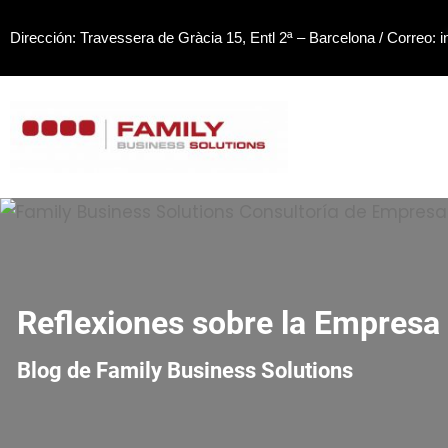
Saltar
Dirección: Travessera de Gràcia 15, Entl 2ª – Barcelona / Correo:
i
al
contenido
Reflexiones sobre la Empresa 
Blog de Family Business Solutions