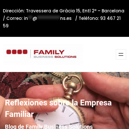
Saltar
Dirección: Travessera de Gràcia 15, Entl 2ª – Barcelona
al
/ Correo:
in
**
@
**********
ns.es
/ Teléfono: 93 467 21
contenido
59
Reflexiones sobre la Empresa
Familiar
Blog de Family Business Solutions