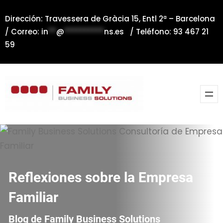
Saltar
Dirección: Travessera de Gràcia 15, Entl 2ª – Barcelona
al
/ Correo:
in
**
@
**********
ns.es
/ Teléfono: 93 467 21
contenido
59
Reflexiones sobre la Empresa
Familiar
Blog de Family Business Solutions