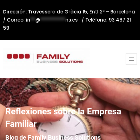
Saltar
Dirección: Travessera de Gràcia 15, Entl 2ª – Barcelona
al
/ Correo:
in
**
@
**********
ns.es
/ Teléfono: 93 467 21
contenido
59
Reflexiones sobre la Empresa
Familiar
Blog de Family Business Solutions