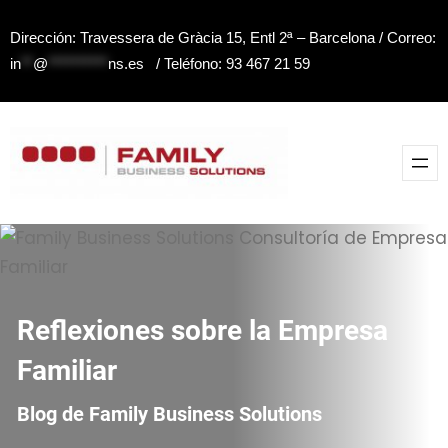
Saltar
Dirección: Travessera de Gràcia 15, Entl 2ª – Barcelona / Correo:
al
in
**
@
**********
ns.es
/ Teléfono: 93 467 21 59
contenido
Reflexiones sobre la Empresa
Familiar
Blog de Family Business Solutions