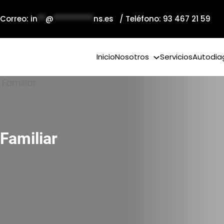
 Correo:
in
**
@
**********
ns.es
/ Teléfono: 93 467 21 59
Inicio
Nosotros
Servicios
Autodia
Familiar