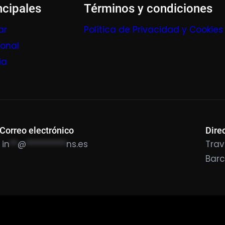
ncipales
Términos y condiciones
ar
Política de Privacidad y Cookies
ional
ia
Correo electrónico
Dire
in
**
@
**********
ns.es
Trav
Bar