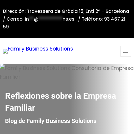
Saltar
Dirección: Travessera de Gràcia 15, Entl 2ª – Barcelona
al
/ Correo:
in
**
@
**********
ns.es
/ Teléfono: 93 467 21
contenido
59
Reflexiones sobre la Empresa
Familiar
Blog de Family Business Solutions