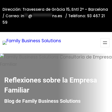
Saltar
Dirección: Travessera de Gràcia 15, Entl 2ª – Barcelona
al
/ Correo:
in
**
@
**********
ns.es
/ Teléfono: 93 467 21
contenido
59
Reflexiones sobre la Empresa
Familiar
Blog de Family Business Solutions