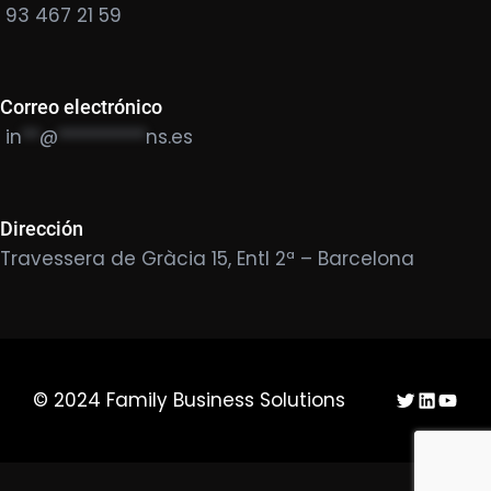
93 467 21 59
Correo electrónico
in
**
@
**********
ns.es
Dirección
Travessera de Gràcia 15, Entl 2ª – Barcelona
Twitter
LinkedIn
YouTu
© 2024 Family Business Solutions