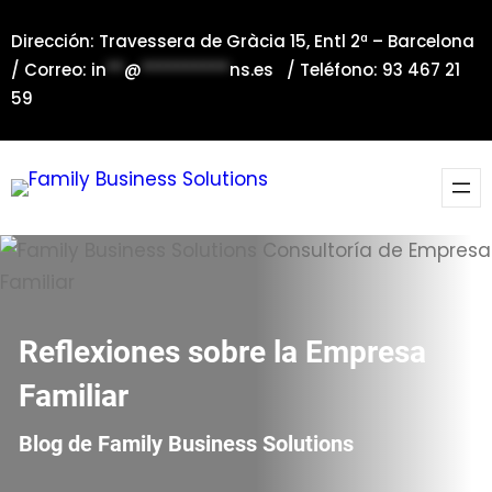
Saltar
Dirección: Travessera de Gràcia 15, Entl 2ª – Barcelona
al
/ Correo:
in
**
@
**********
ns.es
/ Teléfono: 93 467 21
contenido
59
Reflexiones sobre la Empresa
Familiar
Blog de Family Business Solutions