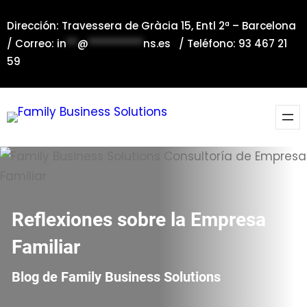
Saltar
Dirección: Travessera de Gràcia 15, Entl 2ª – Barcelona
al
/ Correo:
in
**
@
**********
ns.es
/ Teléfono: 93 467 21
contenido
59
Reflexiones sobre la Empresa
Familiar
Blog de Family Business Solutions