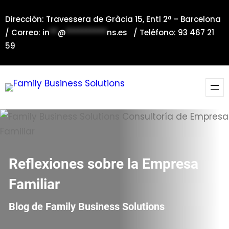
Saltar
Dirección: Travessera de Gràcia 15, Entl 2ª – Barcelona
al
/ Correo:
in
**
@
**********
ns.es
/ Teléfono: 93 467 21
contenido
59
Reflexiones sobre la Empresa
Familiar
Blog de Family Business Solutions