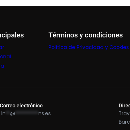
ncipales
Términos y condiciones
ar
Política de Privacidad y Cookies
ional
ia
Correo electrónico
Dire
in
**
@
**********
ns.es
Trav
Bar