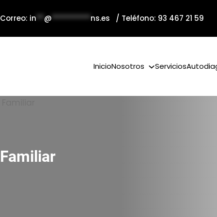
 Correo:
in
**
@
**********
ns.es
/ Teléfono: 93 467 21 59
Inicio
Nosotros
Servicios
Autodia
Familiar