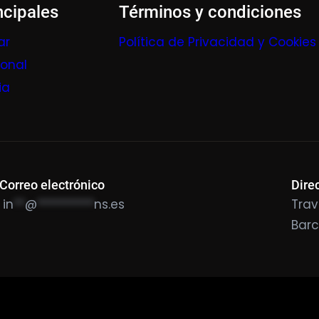
ncipales
Términos y condiciones
ar
Política de Privacidad y Cookies
ional
ia
Correo electrónico
Dire
in
**
@
**********
ns.es
Trav
Bar