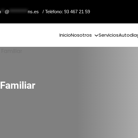
n
**
@
**********
ns.es
/ Teléfono: 93 467 21 59
Inicio
Nosotros
Servicios
Autodia
Familiar