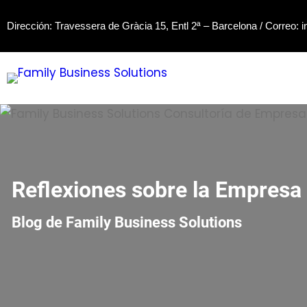
Saltar
Dirección: Travessera de Gràcia 15, Entl 2ª – Barcelona / Correo:
i
al
contenido
Reflexiones sobre la Empresa 
Blog de Family Business Solutions