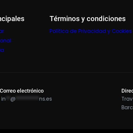
ncipales
Términos y condiciones
ar
Política de Privacidad y Cookies
ional
ia
Correo electrónico
Dire
in
**
@
**********
ns.es
Trav
Bar