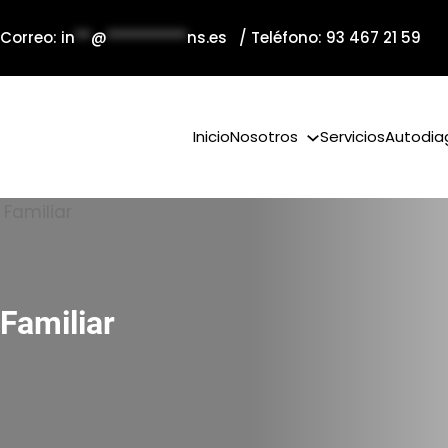
 Correo:
in
**
@
**********
ns.es
/ Teléfono: 93 467 21 59
Inicio
Nosotros
Servicios
Autodia
Familiar