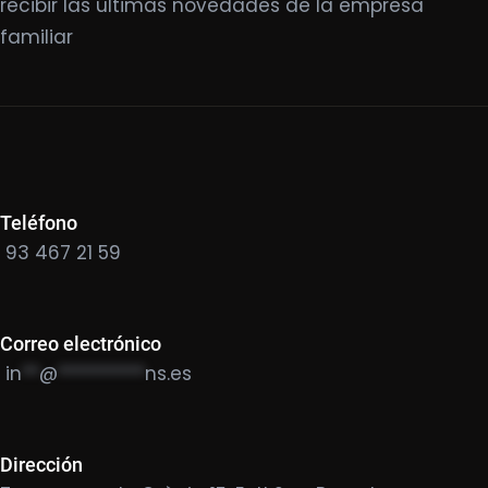
recibir las últimas novedades de la empresa
familiar
Teléfono
93 467 21 59
Correo electrónico
in
**
@
**********
ns.es
Dirección