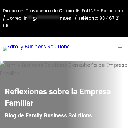
Saltar
Dirección: Travessera de Gràcia 15, Entl 2ª – Barcelona
al
/ Correo:
in
**
@
**********
ns.es
/ Teléfono: 93 467 21
contenido
59
Reflexiones sobre la Empresa
Familiar
Blog de Family Business Solutions