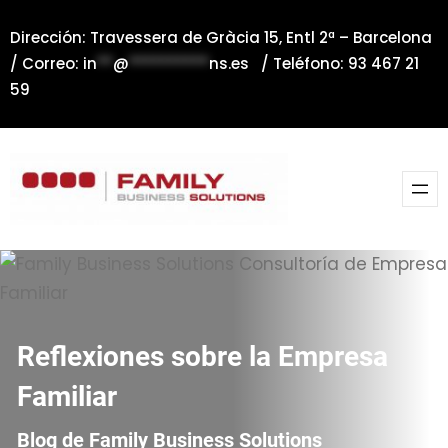
Saltar
Dirección: Travessera de Gràcia 15, Entl 2ª – Barcelona
al
/ Correo:
in
**
@
**********
ns.es
/ Teléfono: 93 467 21
contenido
59
Reflexiones sobre la Empresa
Familiar
Blog de Family Business Solutions