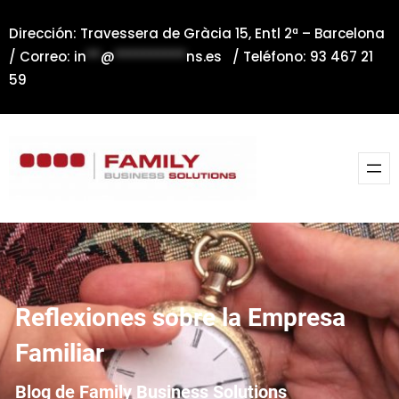
Saltar
Dirección: Travessera de Gràcia 15, Entl 2ª – Barcelona
al
/ Correo:
in
**
@
**********
ns.es
/ Teléfono: 93 467 21
contenido
59
Reflexiones sobre la Empresa
Familiar
Blog de Family Business Solutions