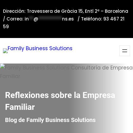
Saltar
Dirección: Travessera de Gràcia 15, Entl 2ª – Barcelona
al
/ Correo:
in
**
@
**********
ns.es
/ Teléfono: 93 467 21
contenido
59
Reflexiones sobre la Empresa
Familiar
Blog de Family Business Solutions