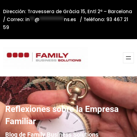
Saltar
Dirección: Travessera de Gràcia 15, Entl 2ª – Barcelona
al
/ Correo:
in
**
@
**********
ns.es
/ Teléfono: 93 467 21
contenido
59
Reflexiones sobre la Empresa
Familiar
Blog de Family Business Solutions