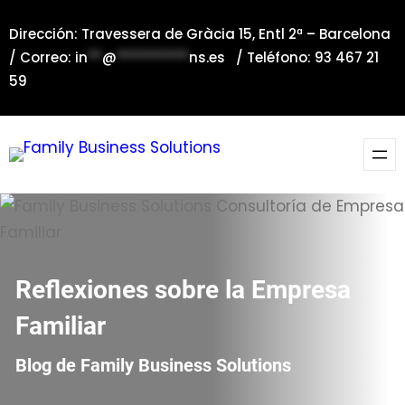
Saltar
Dirección: Travessera de Gràcia 15, Entl 2ª – Barcelona
al
/ Correo:
in
**
@
**********
ns.es
/ Teléfono: 93 467 21
contenido
59
Reflexiones sobre la Empresa
Familiar
Blog de Family Business Solutions