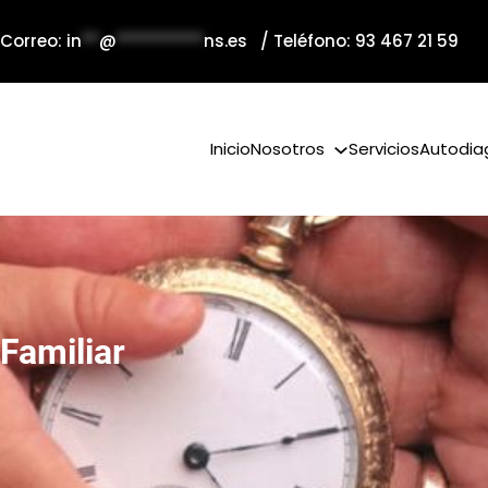
 Correo:
in
**
@
**********
ns.es
/ Teléfono: 93 467 21 59
Inicio
Nosotros
Servicios
Autodia
Familiar