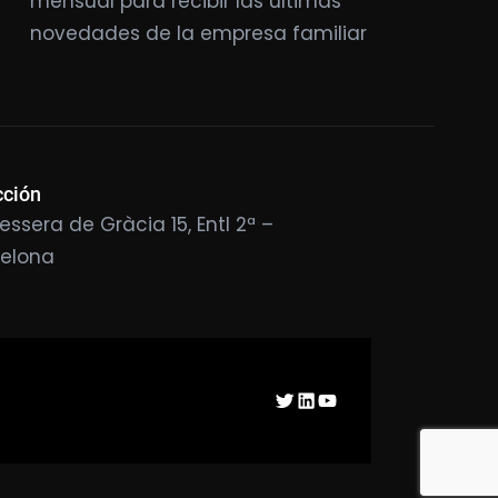
mensual para recibir las últimas
novedades de la empresa familiar
cción
essera de Gràcia 15, Entl 2ª –
celona
Twitter
LinkedIn
YouTube