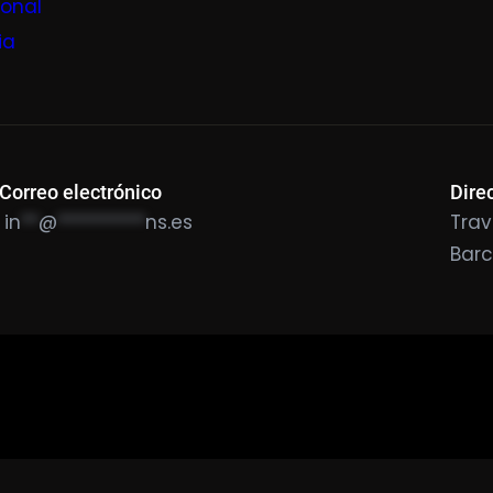
ional
ia
Correo electrónico
Dire
in
**
@
**********
ns.es
Trav
Bar