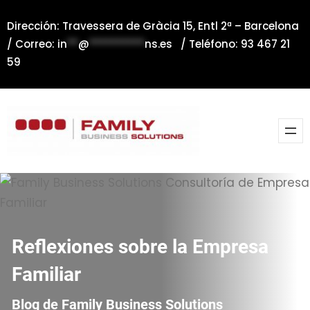
Saltar
Dirección: Travessera de Gràcia 15, Entl 2ª – Barcelona
al
/ Correo:
in
**
@
**********
ns.es
/ Teléfono: 93 467 21
contenido
59
Reflexiones sobre la Empresa
Familiar
Blog de Family Business Solutions