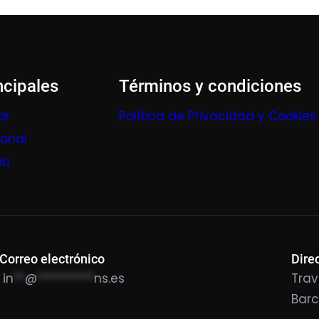
ncipales
Términos y condiciones
ar
Política de Privacidad y Cookies
ional
ia
Correo electrónico
Dire
in
**
@
**********
ns.es
Trav
Bar