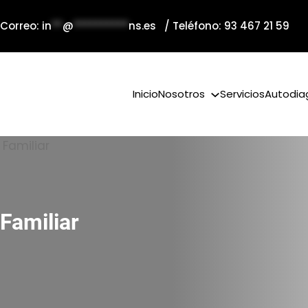
 Correo:
in
**
@
**********
ns.es
/ Teléfono: 93 467 21 59
Inicio
Nosotros
Servicios
Autodia
Familiar