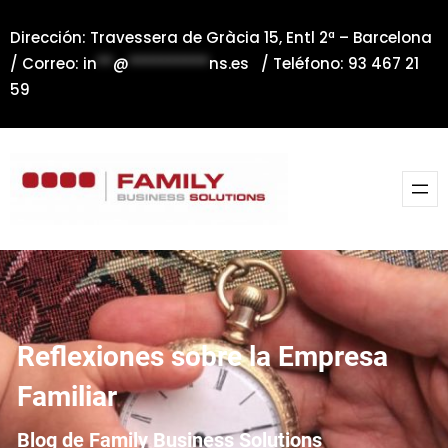
Saltar
Dirección: Travessera de Gràcia 15, Entl 2ª – Barcelona
al
/ Correo:
in
**
@
**********
ns.es
/ Teléfono: 93 467 21
contenido
59
Reflexiones sobre la Empresa
Familiar
Blog de Family Business Solutions