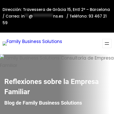
Saltar
Dirección: Travessera de Gràcia 15, Entl 2ª – Barcelona
al
/ Correo:
in
**
@
**********
ns.es
/ Teléfono: 93 467 21
contenido
59
Reflexiones sobre la Empresa
Familiar
Blog de Family Business Solutions