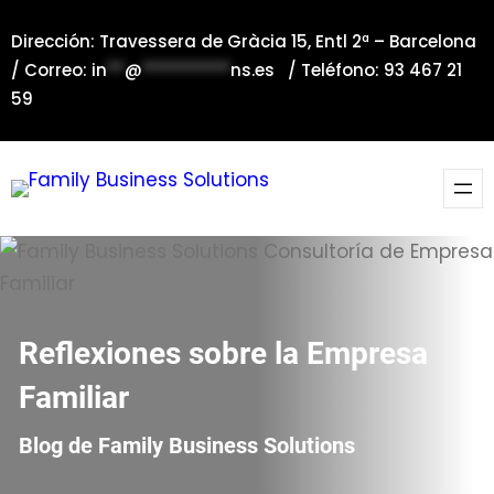
Saltar
Dirección: Travessera de Gràcia 15, Entl 2ª – Barcelona
al
/ Correo:
in
**
@
**********
ns.es
/ Teléfono: 93 467 21
contenido
59
Reflexiones sobre la Empresa
Familiar
Blog de Family Business Solutions