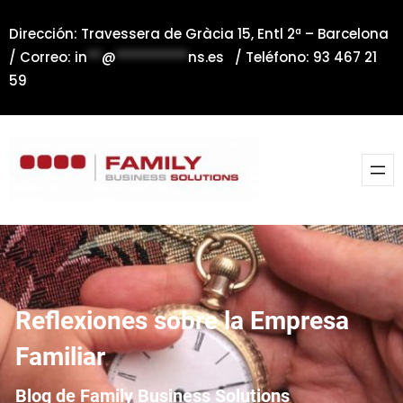
Saltar
Dirección: Travessera de Gràcia 15, Entl 2ª – Barcelona
al
/ Correo:
in
**
@
**********
ns.es
/ Teléfono: 93 467 21
contenido
59
Reflexiones sobre la Empresa
Familiar
Blog de Family Business Solutions